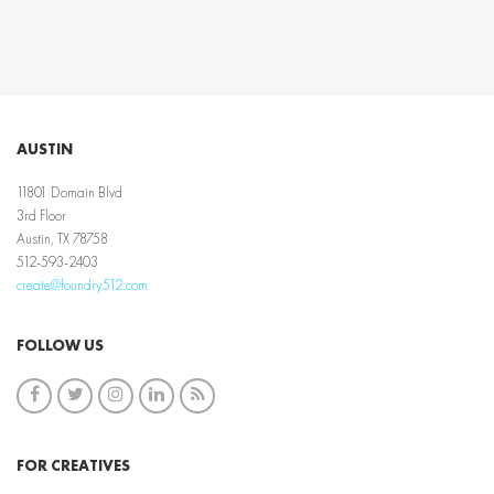
AUSTIN
11801 Domain Blvd
3rd Floor
Austin, TX 78758
512-593-2403
create@foundry512.com
FOLLOW US
FOR CREATIVES