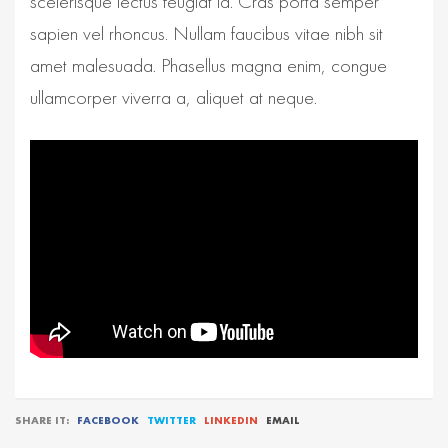
scelerisque lectus feugiat id. Cras porta semper
sapien vel rhoncus. Nullam faucibus vitae nibh sit
amet malesuada. Phasellus magna enim, congue
ullamcorper viverra a, aliquet at neque.
SHARE IT:
FACEBOOK
TWITTER
LINKEDIN
EMAIL