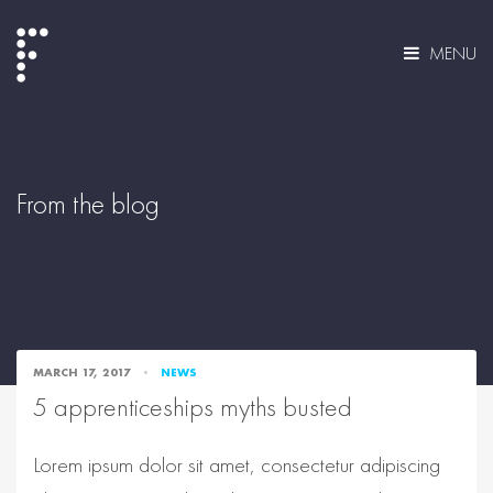
MENU
From the blog
MARCH 17, 2017
NEWS
5 apprenticeships myths busted
Lorem ipsum dolor sit amet, consectetur adipiscing